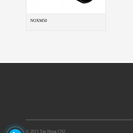
NOXM50
MORE INFO
© 2015 Tan Hong CN2