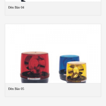
Đèn Báo 04
MO
Đèn Báo 05
MO