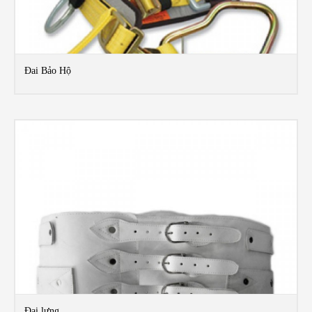
Đai Bảo Hộ
MO
Đai lưng