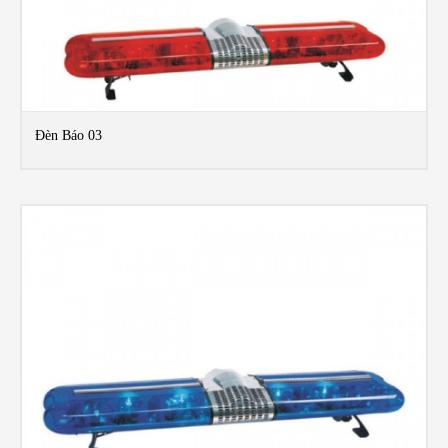
Đèn Báo 03
MO