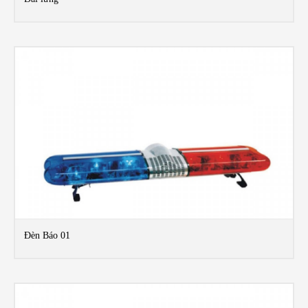
MO
Đèn Báo 01
MO