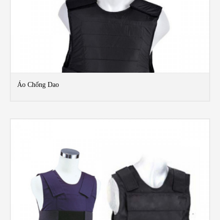
Áo Chống Dao
MO