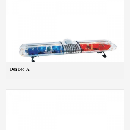
Đèn Báo 02
MO