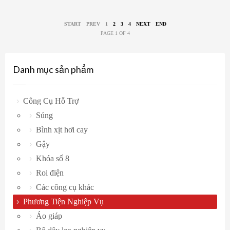
START
PREV
1
2
3
4
NEXT
END
PAGE 1 OF 4
Danh mục sản phẩm
Công Cụ Hỗ Trợ
Súng
Bình xịt hơi cay
Gậy
Khóa số 8
Roi điện
Các công cụ khác
Phương Tiện Nghiệp Vụ
Áo giáp