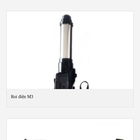
Roi điện M3
MO