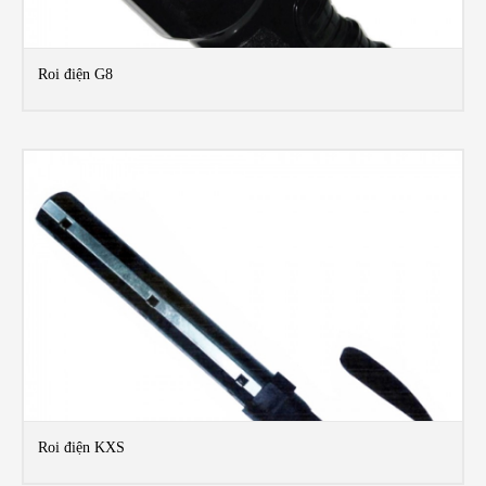
Roi điện G8
MO
Roi điện KXS
MO