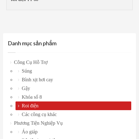
MO
Danh mục sản phẩm
Công Cụ Hỗ Trợ
Súng
Bình xịt hơi cay
Gậy
Khóa số 8
Roi điện
Các công cụ khác
Phương Tiện Nghiệp Vụ
Áo giáp