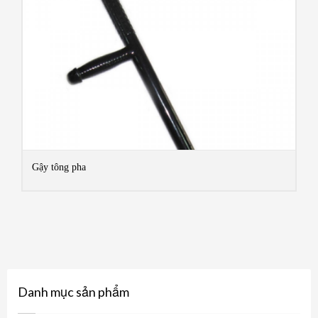
Gậy tông pha
MOR
Danh mục sản phẩm