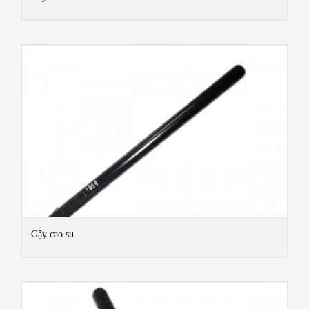
MOR
Gậy cao su
MOR